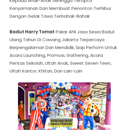
Memberikan Layanan Terbaik Dengan Berbagai
Games, Lomba-Lomba, Kuis, Edukasi Yang Baik
Kepada Anak-Anak Sehingga Tercipta
Kenyamanan Dan Membuat Penonton Terhibur
Dengan Gelak Tawa Terbahak-Bahak
Badut Harry Tomat
Pakar Ahli Jasa Sewa Badut
Ulang Tahun Di Cawang Jakarta Terpercaya
Berpengalaman Dan Mendidik, Siap Perform Untuk
Acara Launching, Promosi, Gathering, Acara
Pentas Sekolah, Ultah Anak, Sweet Seven Teen,
Ultah Kantor, Khitan, Dan Lain-Lain