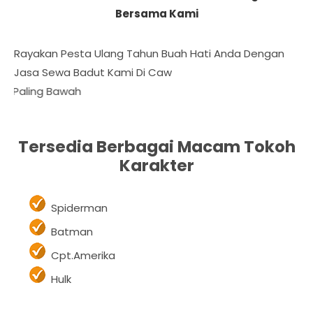
Membuat Penonton Terhibur Dengan Gelak Tawa
Terbahak-Bahak
Solusi Mudah Membuat Acara Pesta Ulang Tahun
Bersama Kami
Rayakan Pesta Ulang Tahun Buah Hati Anda Dengan
Jasa Sewa Badut Kami Di Cawang
Daftar 
Tersedia Berbagai Macam Tokoh
Karakter
Spiderman
Batman
Cpt.Amerika