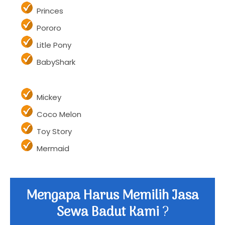
Hulk
Princes
Pororo
Litle Pony
BabyShark
Mickey
Coco Melon
Toy Story
Mermaid