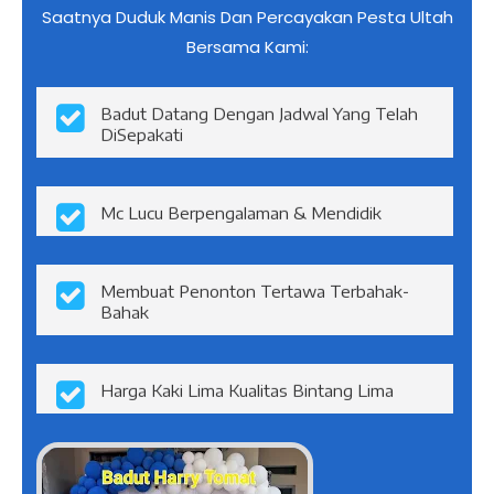
Mengapa Harus Memilih Jasa
Sewa Badut Kami
?
Saatnya Duduk Manis Dan Percayakan Pesta Ultah
Bersama Kami:
Badut Datang Dengan Jadwal Yang Telah
DiSepakati
Mc Lucu Berpengalaman & Mendidik
Membuat Penonton Tertawa Terbahak-
Bahak
Harga Kaki Lima Kualitas Bintang Lima