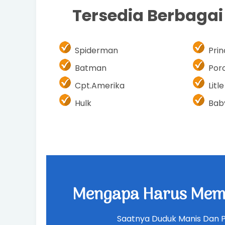
Tersedia Berbaga
Spiderman
Pri
Batman
Por
Cpt.Amerika
Litl
Hulk
Bab
Mengapa Harus Memi
Saatnya Duduk Manis Dan 