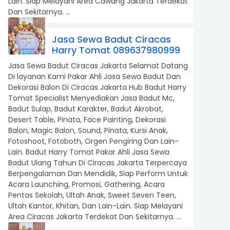
Lain. Siap Melayani Area Cawang Jakarta Terdekat
Dan Sekitarnya. ...
Jasa Sewa Badut Ciracas
Harry Tomat 089637980999
Jasa Sewa Badut Ciracas Jakarta Selamat Datang
Di layanan Kami Pakar Ahli Jasa Sewa Badut Dan
Dekorasi Balon Di Ciracas Jakarta Hub Badut Harry
Tomat Specialist Menyediakan Jasa Badut Mc,
Badut Sulap, Badut Karakter, Badut Akrobat,
Desert Table, Pinata, Face Painting, Dekorasi
Balon, Magic Balon, Sound, Pinata, Kursi Anak,
Fotoshoot, Fotoboth, Orgen Pengiring Dan Lain-
Lain. Badut Harry Tomat Pakar Ahli Jasa Sewa
Badut Ulang Tahun Di Ciracas Jakarta Terpercaya
Berpengalaman Dan Mendidik, Siap Perform Untuk
Acara Launching, Promosi, Gathering, Acara
Pentas Sekolah, Ultah Anak, Sweet Seven Teen,
Ultah Kantor, Khitan, Dan Lain-Lain. Siap Melayani
Area Ciracas Jakarta Terdekat Dan Sekitarnya. ...