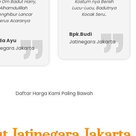
 Om Badut Harry,
Kostum nya Bersih
Alhamdulillah
Lucu-Lucu, Badutnya
nghibur Lancar
Kocak Seru..
erus Acaranya
Bpk.Budi
da Ayu
Jatinegara Jakarta
negara Jakarta
r Harga Kami Paling Bawah
t Jatinegara Jakarta