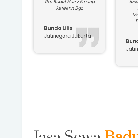
Om Badut Harry Emang
Jasa
Kereenn Bgz
Me
T
Bunda Lilis
Jatinegara Jakarta
Bun
Jati
Dafta
Jasa Sewa
Badu