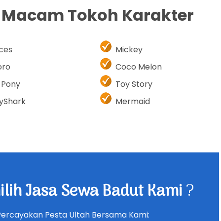
i Macam Tokoh Karakter
nces
Mickey
oro
Coco Melon
e Pony
Toy Story
yShark
Mermaid
lih Jasa Sewa Badut Kami
?
Percayakan Pesta Ultah Bersama Kami: