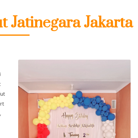
t Jatinegara Jakarta
i
t
dut
rt
,