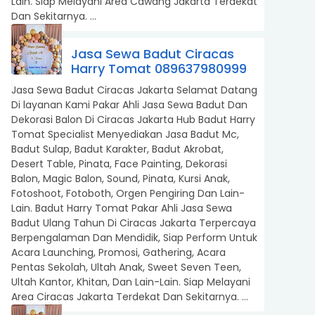
Lain. Siap Melayani Area Cawang Jakarta Terdekat
Dan Sekitarnya. ...
Jasa Sewa Badut Ciracas
Harry Tomat 089637980999
Jasa Sewa Badut Ciracas Jakarta Selamat Datang
Di layanan Kami Pakar Ahli Jasa Sewa Badut Dan
Dekorasi Balon Di Ciracas Jakarta Hub Badut Harry
Tomat Specialist Menyediakan Jasa Badut Mc,
Badut Sulap, Badut Karakter, Badut Akrobat,
Desert Table, Pinata, Face Painting, Dekorasi
Balon, Magic Balon, Sound, Pinata, Kursi Anak,
Fotoshoot, Fotoboth, Orgen Pengiring Dan Lain-
Lain. Badut Harry Tomat Pakar Ahli Jasa Sewa
Badut Ulang Tahun Di Ciracas Jakarta Terpercaya
Berpengalaman Dan Mendidik, Siap Perform Untuk
Acara Launching, Promosi, Gathering, Acara
Pentas Sekolah, Ultah Anak, Sweet Seven Teen,
Ultah Kantor, Khitan, Dan Lain-Lain. Siap Melayani
Area Ciracas Jakarta Terdekat Dan Sekitarnya. ...