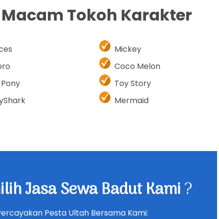
i Macam Tokoh Karakter
nces
Mickey
oro
Coco Melon
e Pony
Toy Story
yShark
Mermaid
lih Jasa Sewa Badut Kami
?
Percayakan Pesta Ultah Bersama Kami: