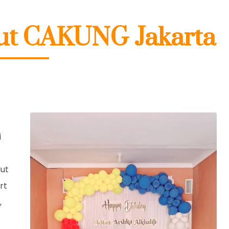
ut CAKUNG Jakarta
i
dut
rt
,