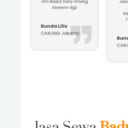
Om Badut Harry Emang
Jasa
Kereenn Bgz
Me
T
Bunda Lilis
CAKUNG Jakarta
Bun
CAKU
Jasa Sewa
Bad