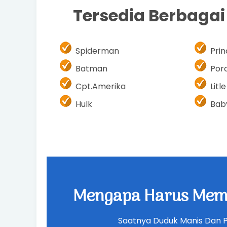
Tersedia Berbaga
Spiderman
Pri
Batman
Por
Cpt.Amerika
Litl
Hulk
Bab
Mengapa Harus Memi
Saatnya Duduk Manis Dan 