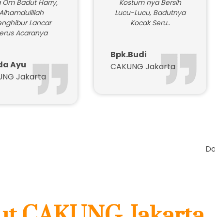
 Om Badut Harry,
Kostum nya Bersih
Alhamdulillah
Lucu-Lucu, Badutnya
nghibur Lancar
Kocak Seru..
erus Acaranya
Bpk.Budi
da Ayu
CAKUNG Jakarta
NG Jakarta
Daftar Harga K
ut CAKUNG Jakarta